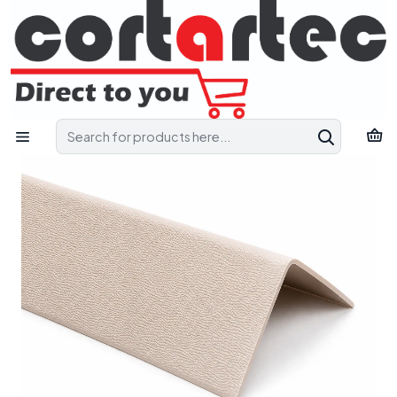
Contact us and receive technical support to find the most
suitable solution for your project.
Pedir Apoio Técnico
Home
Catalog
Wall Protection
COR CG 76B - Perfis de 3M