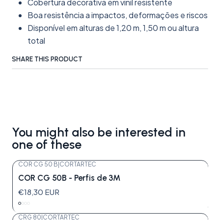
Cobertura decorativa em vinil resistente
Boa resistência a impactos, deformações e riscos
Disponível em alturas de 1,20 m, 1,50 m ou altura
total
SHARE THIS PRODUCT
You might also be interested in
one of these
COR CG 50 B
|
CORTARTEC
COR CG 50B - Perfis de 3M
€18,30 EUR
CRG 80
|
CORTARTEC