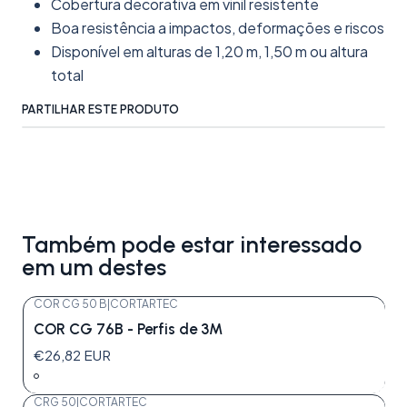
Cobertura decorativa em vinil resistente
Boa resistência a impactos, deformações e riscos
Disponível em alturas de 1,20 m, 1,50 m ou altura
total
PARTILHAR ESTE PRODUTO
Também pode estar interessado
em um destes
COR CG 50 B
|
CORTARTEC
COR CG 76B - Perfis de 3M
€26,82 EUR
CRG 50
|
CORTARTEC