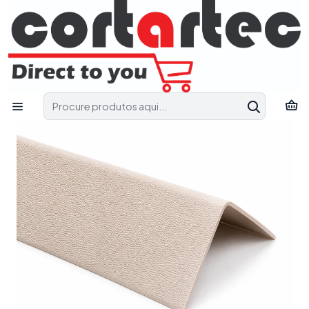
Fale connosco e receba apoio técnico para encontrar a solução
mais adequada ao seu projeto.
Pedir Apoio Técnico
Início
Catálogo
Proteção de Paredes
COR CG 50B - Perfis de 3M