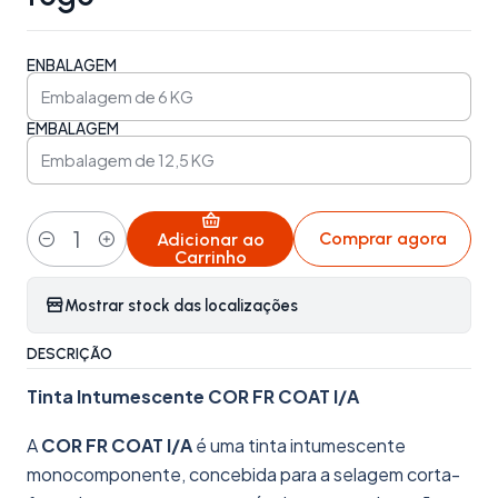
ENBALAGEM
EMBALAGEM
Comprar agora
Adicionar ao
Quantidade
Carrinho
Mostrar stock das localizações
DESCRIÇÃO
Tinta Intumescente COR FR COAT I/A
A
COR FR COAT I/A
é uma tinta intumescente
monocomponente, concebida para a selagem corta-