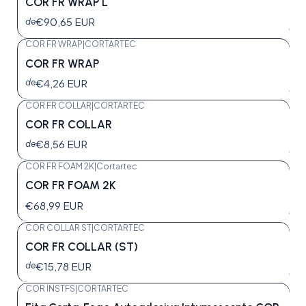
COR FR WRAP L
€90,65 EUR
de
COR FR WRAP
|
CORTARTEC
COR FR WRAP
€4,26 EUR
de
COR FR COLLAR
|
CORTARTEC
COR FR COLLAR
€8,56 EUR
de
COR FR FOAM 2K
|
Cortartec
COR FR FOAM 2K
€68,99 EUR
COR COLLAR ST
|
CORTARTEC
COR FR COLLAR (ST)
€15,78 EUR
de
COR INSTFS
|
CORTARTEC