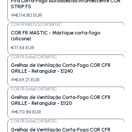
Fita Corta-Fogo Autoadesiva Intumescente COR
STRIP FS
€114,80 EUR
de
COR FR MASTIC
|
CORTARTEC
COR FR MASTIC - Mástique corta-fogo
(silicone)
€11,54 EUR
COR FR Grille
|
CORTARTEC
Grelhas de Ventilação Corta-Fogo COR CFR
GRILLE - Retangular - EI240
€69,21 EUR
de
COR FR Grille
|
CORTARTEC
Grelhas de Ventilação Corta-Fogo COR CFR
GRILLE - Retangular - EI120
€70,84 EUR
de
COR FR Grille
|
CORTARTEC
Grelhas de Ventilação Corta-Fogo COR CFR