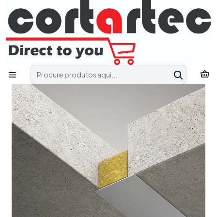
Fale connosco e receba apoio técnico para encontrar a solução
mais adequada ao seu projeto.
Pedir Apoio Técnico
Início
Catálogo
Corta-Fogo
COR FR COAT I/A Revestimento ablativo corta-fogo