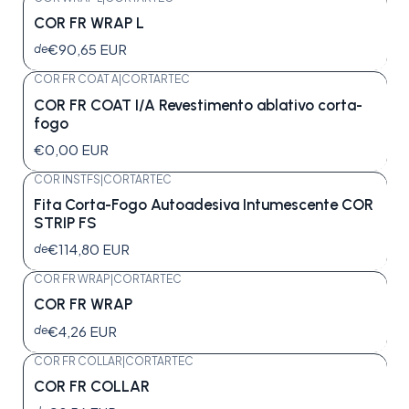
COR FR WRAP L
€90,65 EUR
de
COR FR COAT A
|
CORTARTEC
COR FR COAT I/A Revestimento ablativo corta-
fogo
€0,00 EUR
COR INSTFS
|
CORTARTEC
Fita Corta-Fogo Autoadesiva Intumescente COR
STRIP FS
€114,80 EUR
de
COR FR WRAP
|
CORTARTEC
COR FR WRAP
€4,26 EUR
de
COR FR COLLAR
|
CORTARTEC
COR FR COLLAR