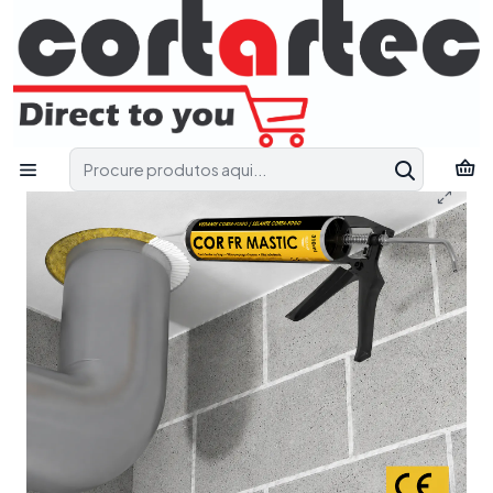
Fale connosco e receba apoio técnico para encontrar a solução
mais adequada ao seu projeto.
Pedir Apoio Técnico
Início
Catálogo
Corta-Fogo
Agamassa, Selantes, Espumas Corta Fogo
COR FR MASTIC - Mástique corta-fogo (silicone)