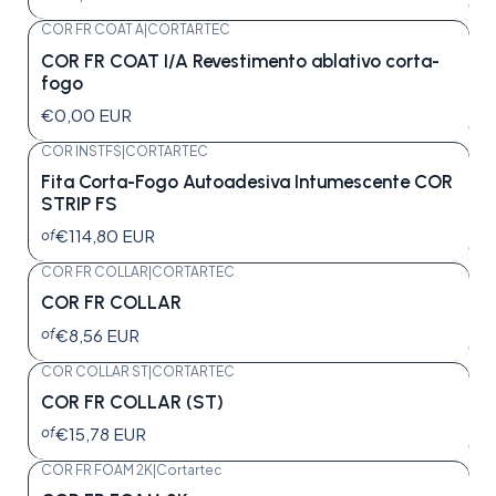
COR FR COAT A
|
CORTARTEC
COR FR COAT I/A Revestimento ablativo corta-
fogo
€0,00 EUR
COR INSTFS
|
CORTARTEC
Fita Corta-Fogo Autoadesiva Intumescente COR
STRIP FS
€114,80 EUR
of
COR FR COLLAR
|
CORTARTEC
COR FR COLLAR
€8,56 EUR
of
COR COLLAR ST
|
CORTARTEC
COR FR COLLAR (ST)
€15,78 EUR
of
COR FR FOAM 2K
|
Cortartec