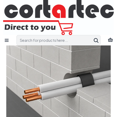
Contact us and receive technical support to find the most
suitable solution for your project.
Pedir Apoio Técnico
Home
Catalog
Firebreak
Fire-resistant collars for technical passages
COR FR WRAP L