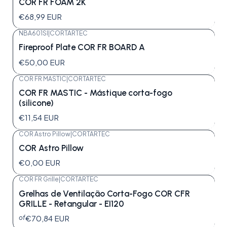
COR FR FOAM 2K
€68,99 EUR
NBA601SI
|
CORTARTEC
Fireproof Plate COR FR BOARD A
€50,00 EUR
COR FR MASTIC
|
CORTARTEC
COR FR MASTIC - Mástique corta-fogo
(silicone)
€11,54 EUR
COR Astro Pillow
|
CORTARTEC
COR Astro Pillow
€0,00 EUR
COR FR Grille
|
CORTARTEC
Grelhas de Ventilação Corta-Fogo COR CFR
GRILLE - Retangular - EI120
€70,84 EUR
of