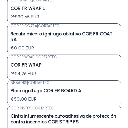
COR WRAP L
|
CORTARTEC
COR FR WRAP L
€90,65 EUR
of
COR FR COAT A
|
CORTARTEC
Recubrimiento ignífugo ablativo COR FR COAT
I/A
€0,00 EUR
COR FR WRAP
|
CORTARTEC
COR FR WRAP
€4,26 EUR
of
NBA601SI
|
CORTARTEC
Placa ignífuga COR FR BOARD A
€50,00 EUR
COR INSTFS
|
CORTARTEC
Cinta intumescente autoadhesiva de protección
contra incendios COR STRIP FS