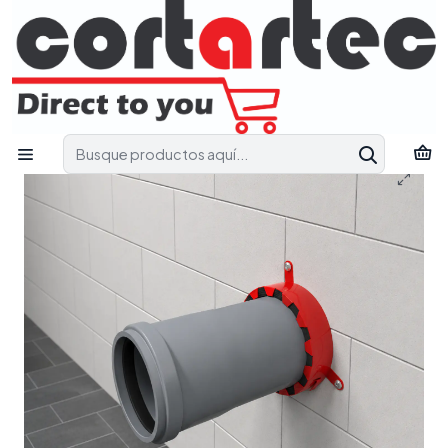
Contact us and receive technical support to find the most
suitable solution for your project.
Pedir Apoio Técnico
Inicio
Catalog
Firebreak
Fire-resistant collars for technical passages
COR FR COLLAR