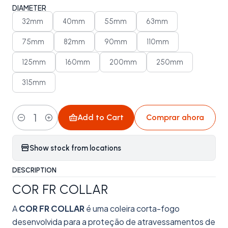
DIAMETER
32mm
40mm
55mm
63mm
75mm
82mm
90mm
110mm
125mm
160mm
200mm
250mm
315mm
Add to Cart
Comprar ahora
Quantity
Show stock from locations
DESCRIPTION
COR FR COLLAR
A
COR FR COLLAR
é uma coleira corta-fogo
desenvolvida para a proteção de atravessamentos de