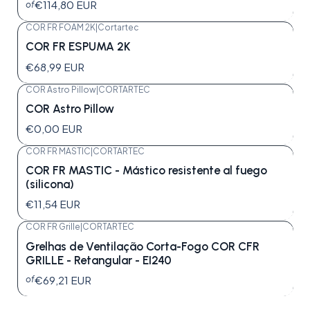
€114,80 EUR
of
COR FR FOAM 2K
|
Cortartec
COR FR ESPUMA 2K
€68,99 EUR
COR Astro Pillow
|
CORTARTEC
COR Astro Pillow
€0,00 EUR
COR FR MASTIC
|
CORTARTEC
COR FR MASTIC - Mástico resistente al fuego
(silicona)
€11,54 EUR
COR FR Grille
|
CORTARTEC
Grelhas de Ventilação Corta-Fogo COR CFR
GRILLE - Retangular - EI240
€69,21 EUR
of